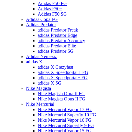
Adidas F50 FG
Adidas F50+
Adidas F50 SG
Adidas Copa FG
Adidas Predator
adidas Predator Freak
adidas Predator Edge
adidas Predator Accuracy
adidas Predator Elite
adidas Predator SG
Adidas Nemeziz
adidas X
adidas X Crazyfast
adidas X Speedportal.1 FG
adidas X Speedportal+ FG
adidas X SG
Nike Magista
Nike Magista Obra II FG
Nike Magista Opus II FG
Nike Mercurial
Nike Mercurial Vapor 17 FG
Nike Mercurial Superfly 10 FG
Nike Mercurial Vapor 16 FG
Nike Mercurial Superfly 9 FG
Nike Mercurial Vapor 15 FG