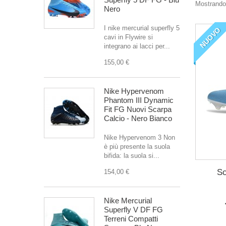
Mostrando 
Nero
I nike mercurial superfly 5
NUOVO
cavi in Flywire si
integrano ai lacci per...
155,00 €
Nike Hypervenom
Phantom III Dynamic
Fit FG Nuovi Scarpa
Calcio - Nero Bianco
Nike Hypervenom 3 Non
è più presente la suola
bifida: la suola si...
Sc
154,00 €
Nike Mercurial
Superfly V DF FG
Terreni Compatti