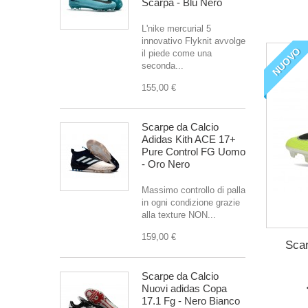
Scarpa - Blu Nero
L'nike mercurial 5
innovativo Flyknit avvolge
NUOVO
il piede come una
seconda...
155,00 €
Scarpe da Calcio
Adidas Kith ACE 17+
Pure Control FG Uomo
- Oro Nero
Massimo controllo di palla
in ogni condizione grazie
alla texture NON...
159,00 €
Scar
Scarpe da Calcio
Nuovi adidas Copa
17.1 Fg - Nero Bianco