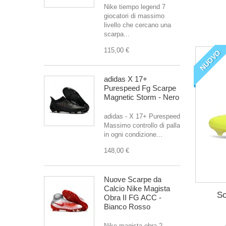
Nike tiempo legend 7
giocatori di massimo
livello che cercano una
scarpa...
115,00 €
NUOVO
adidas X 17+
Purespeed Fg Scarpe
Magnetic Storm - Nero
adidas - X 17+ Purespeed
Massimo controllo di palla
in ogni condizione...
148,00 €
Nuove Scarpe da
Calcio Nike Magista
Sc
Obra II FG ACC -
Bianco Rosso
Nike magista obra 2