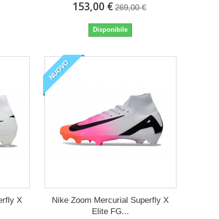
153,00 €
269,00 €
Disponibile
NUOVO
rfly X
Nike Zoom Mercurial Superfly X
Elite FG...