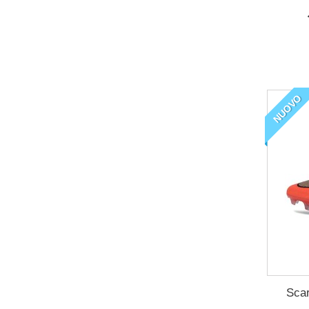
NUOVO
Scar