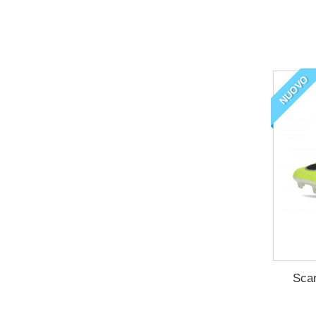
NUOVO
Scar