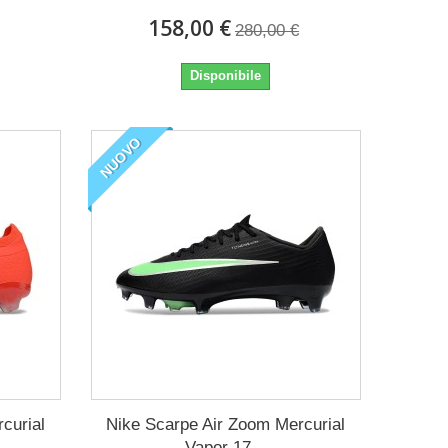
158,00 €
280,00 €
Disponibile
NUOVO
curial
Nike Scarpe Air Zoom Mercurial
Vapor 17...