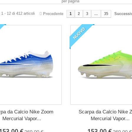
per pagina
1 - 12 di 412 articoli
Precedente
1
2
3
...
35
Successi
NUOVO
pa da Calcio Nike Zoom
Scarpa da Calcio Nike
Mercurial Vapor...
Mercurial Vapor...
153,00 €
153,00 €