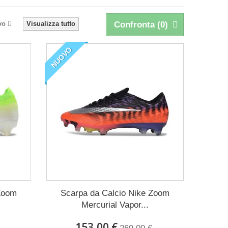
vo
Visualizza tutto
Confronta (
0
)
NUOVO
 Zoom
Scarpa da Calcio Nike Zoom
Mercurial Vapor...
153,00 €