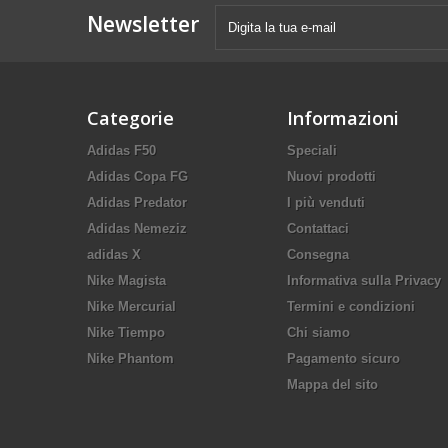
Newsletter
Categorie
Informazioni
Adidas F50
Speciali
Adidas Copa FG
Nuovi prodotti
Adidas Predator
I più venduti
Adidas Nemeziz
Contattaci
adidas X
Consegna
Nike Magista
Informativa sulla Privacy
Nike Mercurial
Termini e condizioni
Nike Tiempo
Chi siamo
Nike Phantom
Pagamento sicuro
Mappa del sito