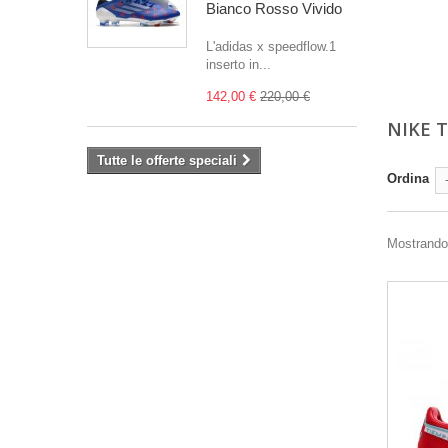
Bianco Rosso Vivido
L'adidas x speedflow.1
inserto in...
142,00 €
220,00 €
NIKE 
Tutte le offerte speciali
Ordina
Mostrando 1