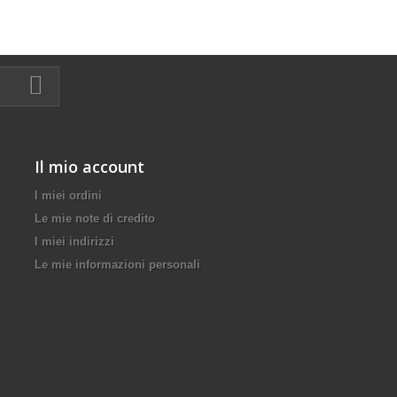
Il mio account
I miei ordini
Le mie note di credito
I miei indirizzi
Le mie informazioni personali