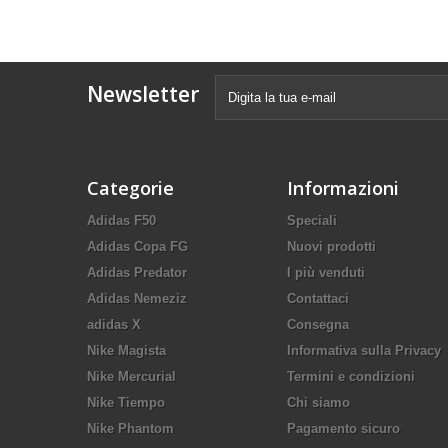
Newsletter
Categorie
Informazioni
Adidas F50
Speciali
Adidas Copa FG
Nuovi prodotti
Adidas Predator
I più venduti
Adidas Nemeziz
Contattaci
adidas X
Consegna
Nike Magista
Informativa sulla Privacy
Nike Mercurial
Termini e condizioni
Nike Tiempo
Chi siamo
Nike Phantom
Pagamento sicuro