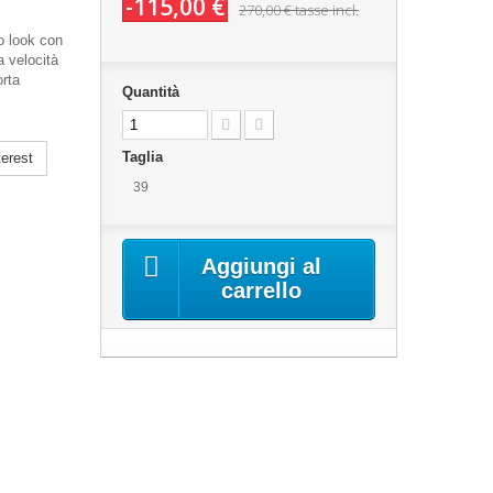
-115,00 €
270,00 €
tasse incl.
o look con
a velocità
orta
Quantità
Taglia
erest
39
Aggiungi al
carrello