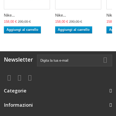
Nike...
Nike...
Nike..
158,00 €
290,00 €
158,00 €
290,00 €
158,0
Aggiungi al carrello
Aggiungi al carrello
Aggi
Newsletter
Categorie
Informazioni