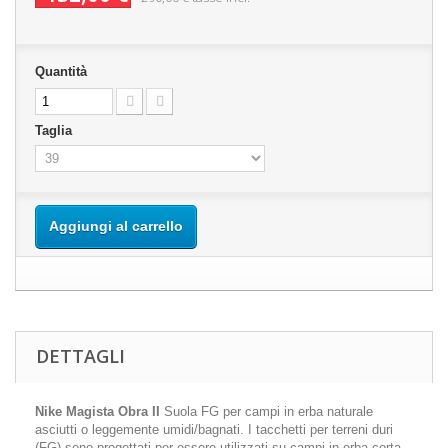
Quantità
Taglia
Aggiungi al carrello
DETTAGLI
Nike Magista Obra II
Suola FG per campi in erba naturale
asciutti o leggemente umidi/bagnati. I tacchetti per terreni duri
(FG) sono progettati per essere utilizzati su campi in erba corta