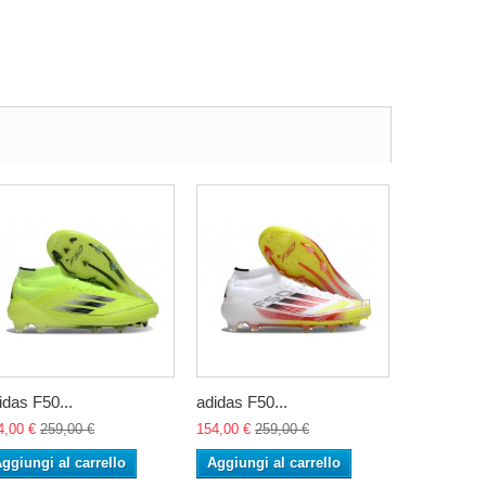
idas F50...
adidas F50...
adidas F50
4,00 €
259,00 €
154,00 €
259,00 €
154,00 €
25
ggiungi al carrello
Aggiungi al carrello
Aggiungi 