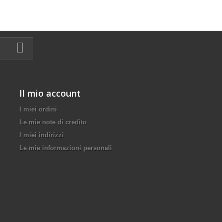
Il mio account
I miei ordini
Le mie note di credito
I miei indirizzi
Le mie informazioni personali