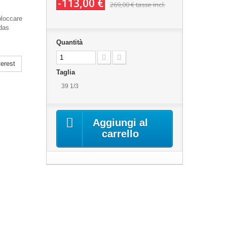
-113,00 €
269,00 €
tasse incl.
bloccare
idas
Quantità
erest
Taglia
39 1/3
Aggiungi al
carrello