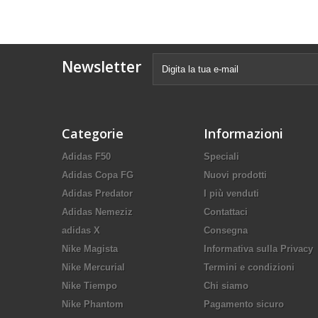
Newsletter
Categorie
Informazioni
Adidas F50
Speciali
Adidas Copa FG
Nuovi prodotti
Adidas Predator
I più venduti
Adidas Nemeziz
Contattaci
adidas X
Consegna
Nike Magista
Informativa sulla Privacy
Nike Mercurial
Termini e condizioni
Nike Tiempo
Chi siamo
Nike Phantom
Pagamento sicuro