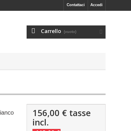
Contattaci
Accedi
Carrello
(vuoto)
156,00 €
tasse
Bianco
incl.